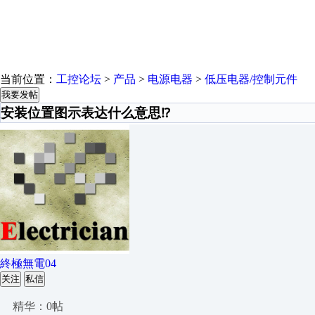
当前位置：
工控论坛
>
产品
>
电源电器
>
低压电器/控制元件
我要发帖
安装位置图示表达什么意思⁉️
終極無電04
关注
私信
精华：0帖