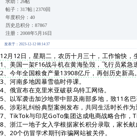
求助：26帖
帖子：317帖 | 2370回
年度积分：40
历史总积分：87867
注册：2008年5月16日
发表于：2023-12-12 08:14:37
12月12日，星期二，农历十月三十，工作愉快，
1、美国一架F16战斗机在黄海坠毁，飞行员紧急
2、今年全国粮食产量13908亿斤，再创历史新高
3、河南多地因暴雪临时停课。
4、俄宣布在克里米亚破获乌特工网络。
5、以军袭击加沙地带中部及南部多地，致11名
巴
6、涉彩礼纠纷典型案例发布，共同生活时长作为
7
、TikTok与印尼GoTo集团达成电商战略合作，T
8、浙江一地子女入学根据家长积分录取，家长献血
9、20个仿冒学术期刊诈骗网站被关停。