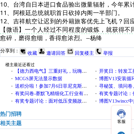
10、台湾自日本进口食品验出微量辐射，今年累
11、阿根廷总统就职首日砍掉内阁一半部门。
12、吉祥航空让迟到的外籍旅客优先上飞机？回
【微语】一个人经过不同程度的锻炼，就获得不
愈碎，磨得愈细，香得愈浓烈。--杨绛
分享到：
收藏
邀请回答
回复楼主
举报
楼主最近还看过
【德力西电气】三重好礼，玩嗨夏日！
开奖日：转发工控速派微
·
·
MCGS屏无法显示数据
博图V13安装循环重启
·
·
送积分啦！参加7月6日菲尼克斯在线研讨会即得
寻秘笈、填问卷
·
·
有奖问卷-赛默飞精细化工行业有奖调查来袭！
有奖专题讨论：伺服选择的
·
·
有奖专题讨论：面对低压变频故障，老手是这样解决的！
博图V13wincc中如
·
·
热门招聘
客服
相关主题