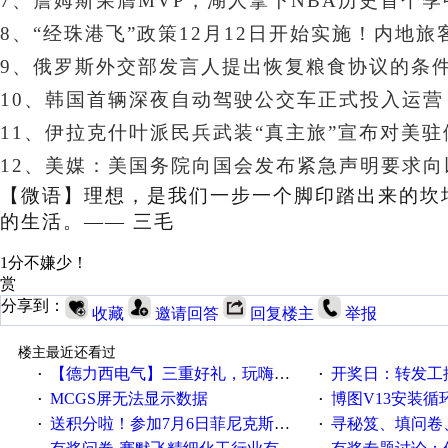
7、
詹姆斯荣膺MVP，湖人拿下NBA历史首个
8、“经珠港飞”政策12月12日开始实施！内地
9、俄罗斯外交部发言人提出恢复粮食协议的条
10、韩国首辆深夜自动驾驶公交车正式投入运营
11、
伊拉克什叶派民兵武装“真主旅”宣布对美
12、美媒：美国务院向国会发布紧急声明要求向
【微语】
理想，是我们一步一个脚印踏出来的坎
的生活。—— 三毛
1分不嫌少！
赏
分享到：
收藏
邀请回答
回复楼主
举报
楼主最近还看过
【德力西电气】三重好礼，玩嗨夏日！
开奖日：转发工控速派微
·
·
MCGS屏无法显示数据
博图V13安装循环重启
·
·
送积分啦！参加7月6日菲尼克斯在线研讨会即得
寻秘笈、填问卷
·
·