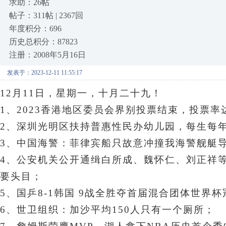
求助：26帖
帖子：311帖 | 2367回
年度积分：696
历史总积分：87823
注册：2008年5月16日
发表于：2023-12-11 11:55:17
12月11日，星期一
，十月二十九！
1、2023香港地区委员会界别投票结束，投票率达9
2、深圳光明区扶持普惠性民办幼儿园，每生每年
3、中国海警：菲律宾船只故意冲撞我海警舰艇
4、
公安机关公开通缉白所成、魏怀仁、刘正祥等
要头目
；
5、
国乒8-1韩国 9战全胜夺首届混合团体世界杯
6、世卫组织：加沙平均150人只有一个厕所；