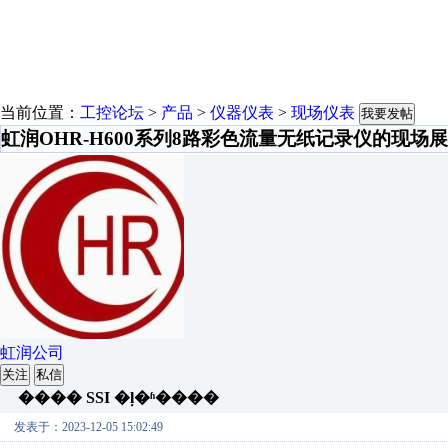
当前位置：
工控论坛
>
产品
>
仪器仪表
>
现场仪表
我要发帖
虹润OHR-H600系列8路彩色流量无纸记录仪的现场
虹润公司
关注
私信
���� SSI �ļ�ʱ����
发表于：2023-12-05 15:02:49