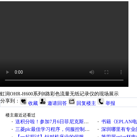
虹润OHR-H600系列8路彩色流量无纸记录仪的现场展示
分享到：
收藏
邀请回答
回复楼主
举报
楼主最近还看过
送积分啦！参加7月6日菲尼克斯在线研讨会即得
书籍《EPLAN
·
·
三菱plc最佳学习程序，伺服控制，各种报警，注释详细，看的懂，学得快！
深圳哪里有专业
·
·
【一起探讨】针对机床业的伺服系统发展，您的期望是什么？
第四届eplan杯电气