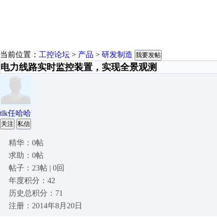
当前位置：
工控论坛
>
产品
>
研发制造
我要发帖
电力线路实时监控装置，实现全景观测
tlk任哈哈
关注
私信
精华：0帖
求助：0帖
帖子：23帖 | 0回
年度积分：42
历史总积分：71
注册：2014年8月20日