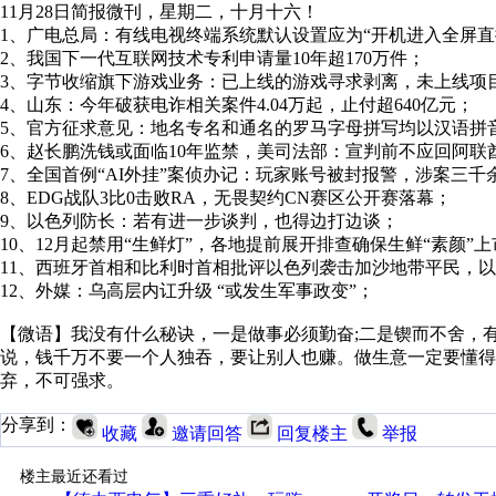
11月28日简报微刊，星期二，十月十六！
1、广电总局：有线电视终端系统默认设置应为“开机进入全屏直
2、我国下一代互联网技术专利申请量10年超170万件；
3、字节收缩旗下游戏业务：已上线的游戏寻求剥离，未上线项
4、山东：今年破获电诈相关案件4.04万起，止付超640亿元；
5、官方征求意见：地名专名和通名的罗马字母拼写均以汉语拼
6、赵长鹏洗钱或面临10年监禁，美司法部：宣判前不应回阿联
7、全国首例“AI外挂”案侦办记：玩家账号被封报警，涉案三千
8、EDG战队3比0击败RA，无畏契约CN赛区公开赛落幕；
9、以色列防长：若有进一步谈判，也得边打边谈；
10、12月起禁用“生鲜灯”，各地提前展开排查确保生鲜“素颜”上
11、西班牙首相和比利时首相批评以色列袭击加沙地带平民，
12、外媒：乌高层内讧升级 “或发生军事政变”；
【微语】我没有什么秘诀，一是做事必须勤奋;二是锲而不舍，有
说，钱千万不要一个人独吞，要让别人也赚。做生意一定要懂
弃，不可强求。
分享到：
收藏
邀请回答
回复楼主
举报
楼主最近还看过