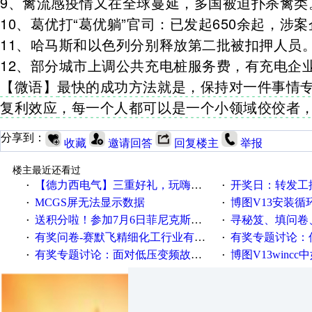
9、禽流感疫情又在全球蔓延，多国被迫扑杀禽类
10、葛优打“葛优躺”官司：已发起650余起，涉案
11、哈马斯和以色列分别释放第二批被扣押人员
12、部分城市上调公共充电桩服务费，有充电企业
【微语】
最快的成功方法就是，保持对一件事情
复利效应
，每一个人都可以是一个小领域佼佼者
分享到：
收藏
邀请回答
回复楼主
举报
楼主最近还看过
【德力西电气】三重好礼，玩嗨夏日！
开奖日：转发工控速派微
·
·
MCGS屏无法显示数据
博图V13安装循环重启
·
·
送积分啦！参加7月6日菲尼克斯在线研讨会即得
寻秘笈、填问卷
·
·
有奖问卷-赛默飞精细化工行业有奖调查来袭！
有奖专题讨论：伺服选择的
·
·
有奖专题讨论：面对低压变频故障，老手是这样解决的！
博图V13wincc中如
·
·