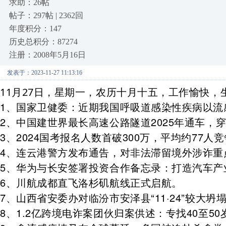
求助：26帖
帖子：297帖 | 2362回
年度积分：147
历史总积分：87274
注册：2008年5月16日
发表于：2023-11-27 11:13:16
11月27日，星期一，农历十月十五，工作愉快，
1、国家卫健委：近期我国呼吸道感染性疾病以流
2、中国建世界最长高速公路隧道2025年通车，
3、2024国考报名人数首破300万，平均约77人
4、连云港警方发布通告，对非法滞留境外涉诈重
5、华为与长安签署投资合作备忘录：打造汽车产
6、
川航
成都直飞洛杉矶航线正式启航。
7、山西省安委办对临汾市安泽县“11·24”较大坍
8、1.2亿跨境电诈案团伙归案供述：专找40至5