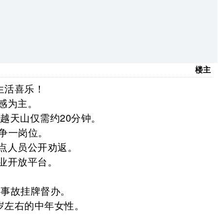
楼主
生活喜乐！
感为主。
穿越天山仅需约20分钟。
竞争一岗位。
点人员公开劝返。
业开放平台。
塌事故
挂牌督办
。
0岁左右的中年女性。