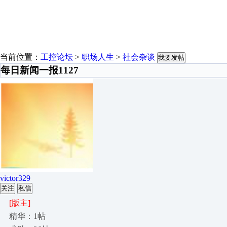
当前位置：
工控论坛
>
职场人生
>
社会杂谈
我要发帖
每日新闻一报1127
victor329
关注
私信
[版主]
精华：1帖