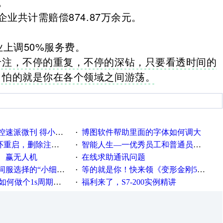
。
企业共计需赔偿874.87万余元。
。
上调50%服务费。
专注，不停的重复，不停的深钻，只要看透时间的
，怕的就是你在各个领域之间游荡。
刊 得小米手环 中奖通知
博图软件帮助里面的字体如何调大
·
，删除注册表信息没有用
智能人生—一优秀员工和普通员工差别，精辟到位！
·
、赢无人机
在线求助通讯问题
·
“小细节大学问”奖励公告
等的就是你！快来领《变形金刚5》观影券
·
何做个1s周期循环的脚本
福利来了，S7-200实例精讲
·