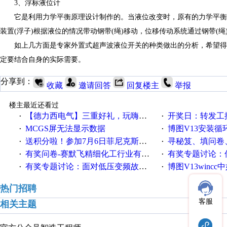
3、浮标液位计
它是利用力学平衡原理设计制作的。当液位改变时，原有的力学平衡在
装置(浮子)根据液位的情况带动钢带(绳)移动，位移传动系统通过钢带(
如上几方面是专家外置式超声波液位开关的种类做出的分析，希望得
定要结合自身的实际需要。
分享到：
收藏
邀请回答
回复楼主
举报
楼主最近还看过
【德力西电气】三重好礼，玩嗨夏日！
开奖日：转发工控速派微
·
·
MCGS屏无法显示数据
博图V13安装循环重启
·
·
送积分啦！参加7月6日菲尼克斯在线研讨会即得
寻秘笈、填问卷
·
·
有奖问卷-赛默飞精细化工行业有奖调查来袭！
有奖专题讨论：伺服选择的
·
·
有奖专题讨论：面对低压变频故障，老手是这样解决的！
博图V13wincc中如
·
·
热门招聘
客服
相关主题