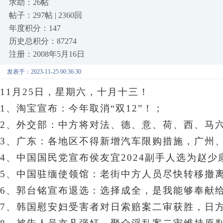
求助：26帖
帖子：297帖 | 2360回
年度积分：147
历史总积分：87274
注册：2008年5月16日
发表于：2023-11-25 00:36:30
11月25日，星期六
，十月十三！
1、淘宝宣布：今年取消“双12”！；
2、外交部：中方将对法、德、意、荷、西、马
3、广东：各地区不得新增汽车限购措施，广州
4、
中国国民党宣布侯友宜2024副手人选为赵少
5、
中国驻缅使领馆：老街中方人员尽快转移撤
6、
郭台铭宣布退选：选择成全，是我能够奉献
7、
韩国慰安妇受害者对日索赔案二审获胜，日