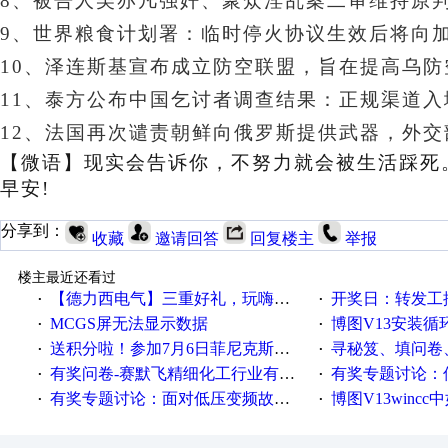
8、被告人吴亦凡强奸、聚众淫乱案二审维持原
9、世界粮食计划署：临时停火协议生效后将向加
10、泽连斯基宣布成立防空联盟，旨在提高乌防
11、泰方公布中国乞讨者调查结果：正规渠道
12、
法国再次谴责朝鲜向俄罗斯提供武器，外交
【微语】
现实会告诉你，不努力就会被生活踩死
早安!
分享到：
收藏
邀请回答
回复楼主
举报
楼主最近还看过
【德力西电气】三重好礼，玩嗨夏日！
开奖日：转发工控速派微
·
·
MCGS屏无法显示数据
博图V13安装循环重启
·
·
送积分啦！参加7月6日菲尼克斯在线研讨会即得
寻秘笈、填问卷
·
·
有奖问卷-赛默飞精细化工行业有奖调查来袭！
有奖专题讨论：伺服选择的
·
·
有奖专题讨论：面对低压变频故障，老手是这样解决的！
博图V13wincc中如
·
·