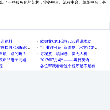
出了一些服务化的架构，业务中台、流程中台、组织中台，甚
培训资料
欧姆龙CP1H进行232通讯求助
·
接PLC和触摸屏程序
“工业许可证”新调整：水文仪器等19类产品取消事前生产许可
·
自锁回路的吗？
寻秘笈、填问卷、赢无人机
·
电子元器件，价格怎么样
2017年7月4日--------每日英语
·
程
各位帮我看看这个程序是不是有问题？？？
·