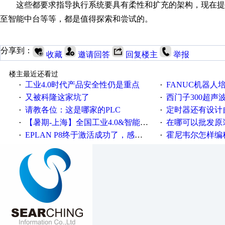
这些都要求指导执行系统要具有柔性和扩充的架构，现在提
至智能中台等等，都是值得探索和尝试的。
分享到：
收藏
邀请回答
回复楼主
举报
楼主最近还看过
工业4.0时代产品安全性仍是重点
FANUC机器人
·
·
又被科隆这家坑了
西门子300超声波焊
·
·
请教各位：这是哪家的PLC
定时器还有设计
·
·
【暑期-上海】全国工业4.0&智能制造高级培训班通知！
在哪可以批发原装正品
·
·
EPLAN P8终于激活成功了，感谢网上无私的高人！
霍尼韦尔怎样编
·
·