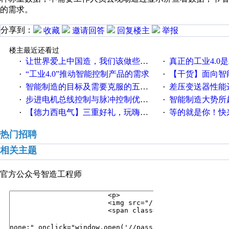
的需求。
分享到：
收藏
邀请回答
回复楼主
举报
楼主最近还看过
让世界爱上中国造，我们该做些什么
真正的工业4.0是
·
·
“工业4.0”推动智能控制产品的需求
【干货】面向智
·
·
智能制造的目标及需要克服的五个障碍
差压变送器性能达
·
·
步进电机总线控制与脉冲控制优缺点
智能制造大势所趋
·
·
【德力西电气】三重好礼，玩嗨夏日！
等的就是你！快来领
·
·
热门招聘
相关主题
官方公众号
智造工程师