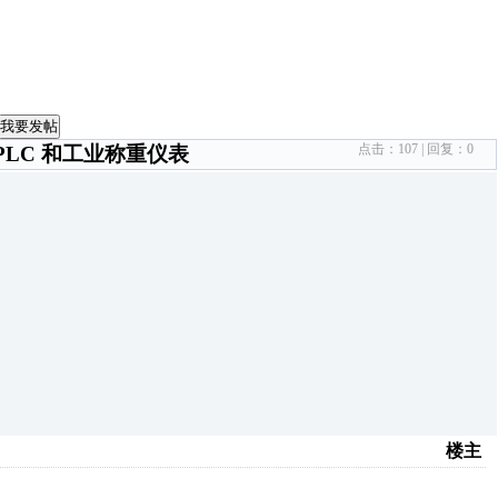
我要发帖
点击：
107
| 回复：
0
 PLC 和工业称重仪表
楼主