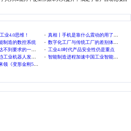
工业4.0思维！
真相丨手机是靠什么震动的用了这么多年才知道！
·
能制造的数控系统
数字化工厂与传统工厂的差别体现在哪里？
·
不到要求的一些因素
工业4.0时代产品安全性仍是重点
·
工业机器人发展迅猛
智能制造进程加速中国工业智能化之路发展趋势明显
·
《变形金刚5》观影券