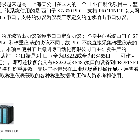
求越来越高，上海某公司在国内的一个 工业自动化项目中，监
。该系统使用的是 西门子
S7-300 PLC
，支持
PROFINET
以太网
85
串口，支持的协议为仪表厂家定义的连续输出串口协议。
义的连续输出协议俗称串口自定义协议；监控中心系统西门子
S7-
PLC
和称重仪 表的协议不同，故
PLC
不能直接采集称重仪表的
换。本项目使用了上海泗博自动化有限公司自主研发生产的
为从站，串口端是
3
串口（全为
RS232
或全为
RS485
口），可作为
定）。即可连接多台具有
RS232
或
RS485
接口的设备到
PROFINET
的各种称重参数，满足了不但只在工业现场通过操作显示 屏查看
取称重仪表获取的各种称重数据供 工作人员参考和使用。