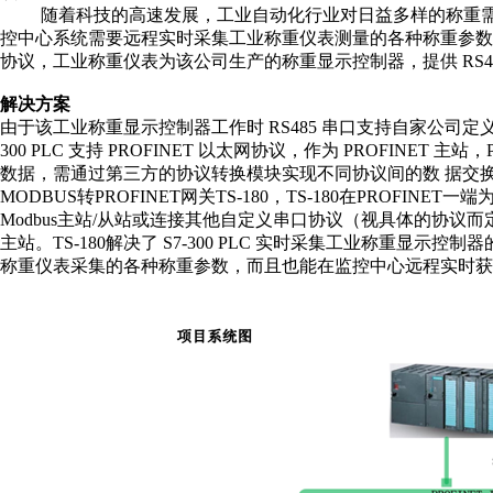
随着科技的高速发展，工业自动化行业对日益多样的称重需
控中心系统需要远程实时采集工业称重仪表测量的各种称重参数
协议，工业称重仪表为该公司生产的称重显示控制器，提供
RS4
解决方案
由于该工业称重显示控制器工作时
RS485
串口支持自家公司定
300 PLC
支持
PROFINET
以太网协议，作为
PROFINET
主站，
数据，需通过第三方的协议转换模块实现不同协议间的数 据交
MODBUS
转
PROFINET
网关
TS-180
，
TS-180
在
PROFINET
一端
Modbus
主站
/
从站或连接其他自定义串口协议（视具体的协议而
主站。
TS-180
解决了
S7-300 PLC
实时采集工业称重显示控制器
称重仪表采集的各种称重参数，而且也能在监控中心远程实时获