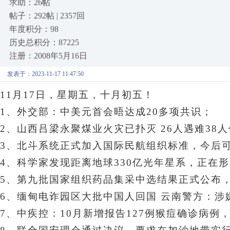
求助：26帖
帖子：292帖 | 2357回
年度积分：98
历史总积分：87225
注册：2008年5月16日
发表于：2023-11-17 11:47:50
11月17日，星期五
，十月初五！
1、
外交部：中美元首会晤达成20多项共识
；
2、山西吕梁永聚煤业火灾已扑灭 26人遇难38
3、北斗系统正式加入国际民航组织标准，今后
4、科学家发现距离地球330亿光年星系，正在
5、第九批国家组织药品集采中选结果正式公布
6、
缅甸电诈园区大批中国人回国 云南警方：涉
7、中疾控：10月新增报告127例猴痘确诊病例，