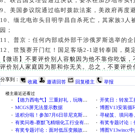
8、联合国安理会通过决议，要求在加沙地带实行
9、美国参议院通过临时拨款法案，美政府再度避
10、缅北电诈头目明学昌自杀死亡，其家族3
园；
11、
普京：任何内部或外部干涉俄罗斯选举的企
12、
世预赛开门红！
国足客场2-1逆转泰国，奠
【微语】
不要评价别人容貌因为他不靠你吃饭，
评价别人家庭因为那和你无关。总之，不要评价
分享到：
收藏
邀请回答
回复楼主
举报
楼主最近还看过
【德力西电气】三重好礼，玩嗨夏日！
开奖日：转发工控速派微
·
·
MCGS屏无法显示数据
博图V13安装循环重启
·
·
送积分啦！参加7月6日菲尼克斯在线研讨会即得
寻秘笈、填问卷
·
·
有奖问卷-赛默飞精细化工行业有奖调查来袭！
有奖专题讨论：伺服选择的
·
·
有奖专题讨论：面对低压变频故障，老手是这样解决的！
博图V13wincc中如
·
·