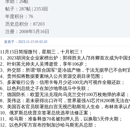
求助：26帖
帖子：287帖 | 2353回
年度积分：76
历史总积分：87203
注册：2008年5月16日
发表于：2023-11-15 01:02:45
11月15日简报微刊，星期三，十月初三！
1、2023胡润女企业家榜出炉：郭得胜夫人邝肖卿首次成为中
2、叶剑英元帅夫人吴博逝世，享年106岁；
3、外交部：所谓“联合国军”是冷战产物，于法无据早已不合时
4、贵州拟将数据要素纳入公共资源交易目录范围；
5、多家银行公告：信用卡每月少还100元内可视作全额还款；
6、以色列总统之子在加沙地带战斗中失联；
7、德国防长：欧盟无法兑现向乌克兰交付100万枚炮弹的承诺；
8、英伟达：若未获得出口许可，世界最强AI芯片H200将无法
9、美国百名官员联署批白宫无视巴勒斯坦人生命，布林肯承认
10、俄罗斯总统普京签署总统选举法修正案；
11、哈马斯：准备释放70名被扣押人员，以换取5天停火期；
12、以色列军方宣布控制加沙哈马斯宪兵总部；