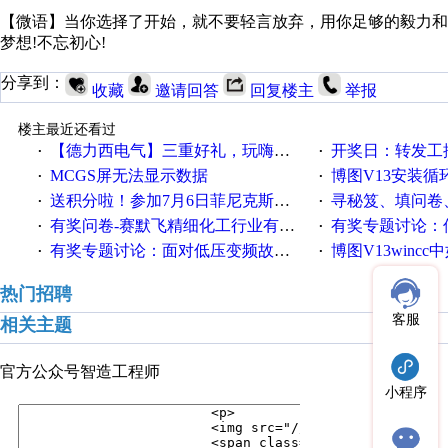
【微语】当你选择了开始，就不要轻言放弃，用你足够的毅力和
梦想!不忘初心!
分享到：
收藏
邀请回答
回复楼主
举报
楼主最近还看过
【德力西电气】三重好礼，玩嗨夏日！
开奖日：转发工控速派微
·
·
MCGS屏无法显示数据
博图V13安装循环重启
·
·
送积分啦！参加7月6日菲尼克斯在线研讨会即得
寻秘笈、填问卷
·
·
有奖问卷-赛默飞精细化工行业有奖调查来袭！
有奖专题讨论：伺服选择的
·
·
有奖专题讨论：面对低压变频故障，老手是这样解决的！
博图V13wincc中如
·
·
热门招聘
客服
相关主题
官方公众号
智造工程师
小程序