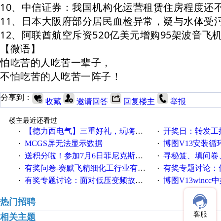
10、中信证券：我国机构化运营租赁住房程度还
11、日本大阪府部分居民血检异常，疑与水体受
12、阿联酋航空斥资520亿美元增购95架波音飞
【微语】
怕吃苦的人吃苦一辈子，
不怕吃苦的人吃苦一阵子！
分享到：
收藏
邀请回答
回复楼主
举报
楼主最近还看过
【德力西电气】三重好礼，玩嗨夏日！
开奖日：转发工控速派微
·
·
MCGS屏无法显示数据
博图V13安装循环重启
·
·
送积分啦！参加7月6日菲尼克斯在线研讨会即得
寻秘笈、填问卷
·
·
有奖问卷-赛默飞精细化工行业有奖调查来袭！
有奖专题讨论：伺服选择的
·
·
有奖专题讨论：面对低压变频故障，老手是这样解决的！
博图V13wincc中如
·
·
热门招聘
客服
相关主题