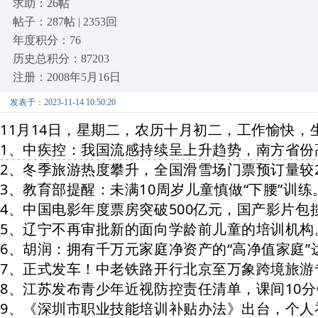
求助：26帖
帖子：287帖 | 2353回
年度积分：76
历史总积分：87203
注册：2008年5月16日
发表于：2023-11-14 10:50:20
11月14日，星期二，农历十月初二，工作愉快，
1、中疾控：我国流感持续呈上升趋势，南方省份
2、冬季旅游热度攀升，全国滑雪场门票预订量较20
3、教育部提醒：未满10周岁儿童慎做“下腰”训练
4、中国电影年度票房突破500亿元，国产影片包
5、辽宁不再审批新的面向学龄前儿童的培训机构
6、胡润：拥有千万元家庭净资产的“高净值家庭”达
7
、正式发车！中老铁路开行北京至万象跨境旅游
8、江苏发布青少年近视防控责任清单，课间10分
9、《深圳市职业技能培训补贴办法》出台，个人补贴