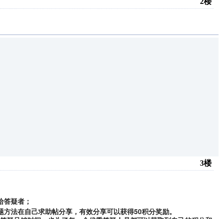
2楼
3楼
给答疑者；
题方法在自己求助帖分享，有效分享可以获得50积分奖励。