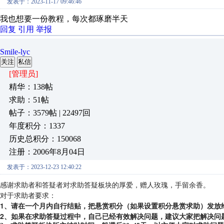
发表于：2023-11-17 09:46:46
我也想要一份教程，每次都琢磨半天
回复
引用
举报
Smile-lyc
关注
私信
[管理员]
精华：138帖
求助：51帖
帖子：3579帖 | 22497回
年度积分：1337
历史总积分：150068
注册：2006年8月04日
发表于：2023-12-23 12:40:22
感谢求助者和答疑者对求助答疑板块的厚爱，赠人玫瑰，手留余香。
对于求助者要求：
1、请在一个月内自行结贴，把悬赏积分（如果设置积分悬赏求助）发放
2、如果在求助答疑过程中，自己已经有效解决问题，建议大家把解决问