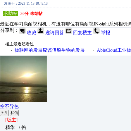
发表于：2023-11-13 10:49:13
求助帖
30分-未结帖
最近在学习
康耐视相机，
有没有哪位有康耐视IN-sight系列
分享到：
收藏
邀请回答
回复楼主
举报
楼主最近还看过
物联网的发展应该借鉴生物的发展
AbleCloud工业物
·
·
空不异色
关注
私信
[版主]
精华：0帖