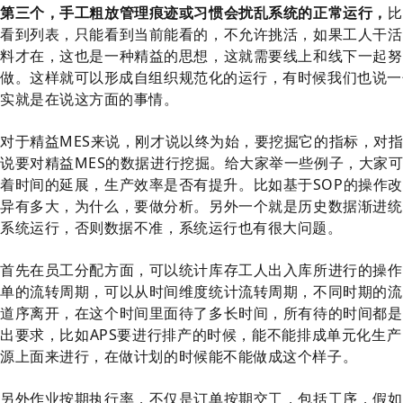
第三个，手工粗放管理痕迹或习惯会扰乱系统的正常运行，
比
看到列表，只能看到当前能看的，不允许挑活，如果工人干活
料才在，这也是一种精益的思想，这就需要线上和线下一起努
做。这样就可以形成自组织规范化的运行，有时候我们也说一
实就是在说这方面的事情。
对于精益MES来说，刚才说以终为始，要挖掘它的指标，对
说要对精益MES的数据进行挖掘。给大家举一些例子，大家
着时间的延展，生产效率是否有提升。比如基于SOP的操作
异有多大，为什么，要做分析。另外一个就是历史数据渐进统
系统运行，否则数据不准，系统运行也有很大问题。
首先在员工分配方面，可以统计库存工人出入库所进行的操作
单的流转周期，可以从时间维度统计流转周期，不同时期的流
道序离开，在这个时间里面待了多长时间，所有待的时间都是
出要求，比如APS要进行排产的时候，能不能排成单元化生
源上面来进行，在做计划的时候能不能做成这个样子。
另外作业按期执行率，不仅是订单按期交工，包括工序，假如