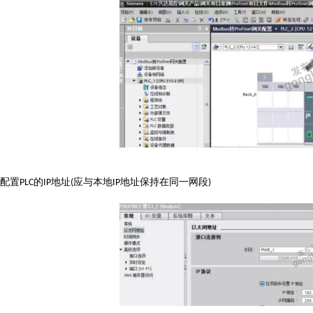
配置
的
地址
应与本地
地址保持在同一网段
PLC
IP
(
IP
)