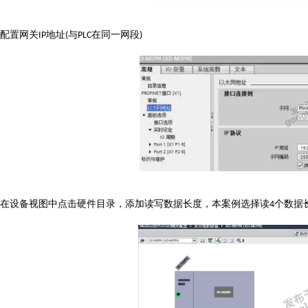
配置网关
地址
与
在同一网段
IP
(
PLC
)
在设备视图中点击硬件目录，添加读写数据长度，本案例选择读
个数据
4