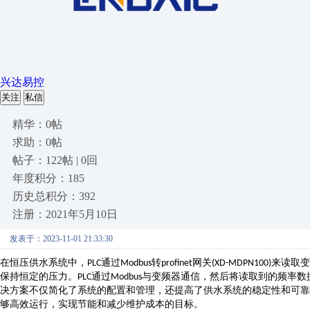
兴达易控
关注
私信
精华：0帖
求助：0帖
帖子：122帖 | 0回
年度积分：185
历史总积分：392
注册：2021年5月10日
发表于：2023-11-01 21:33:30
在恒压供水系统中，
通过
转
网关
来读取变
PLC
Modbus
profinet
(XD-MDPN100)
保持恒定的压力。
通过
与变频器通信，然后将读取到的频率数
PLC
Modbus
决方案不仅简化了系统的配置和管理，还提高了供水系统的稳定性和可靠
够高效运行，实现节能和减少维护成本的目标。