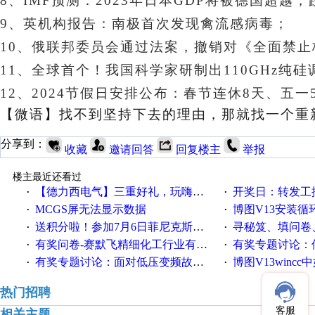
8、IMF预测：2023年日本GDP将被德国超越
9、英机构报告：南极首次发现禽流感病毒；
10、俄联邦委员会通过法案，撤销对《全面禁
11、
全球首个！我国科学家研制出110GHz纯硅
12、2024节假日安排公布：春节连休8天、五一
【微语】
找不到坚持下去的理由，那就找一个重
分享到：
收藏
邀请回答
回复楼主
举报
楼主最近还看过
【德力西电气】三重好礼，玩嗨夏日！
开奖日：转发工控速派微
·
·
MCGS屏无法显示数据
博图V13安装循环重启
·
·
送积分啦！参加7月6日菲尼克斯在线研讨会即得
寻秘笈、填问卷
·
·
有奖问卷-赛默飞精细化工行业有奖调查来袭！
有奖专题讨论：伺服选择的
·
·
有奖专题讨论：面对低压变频故障，老手是这样解决的！
博图V13wincc中如
·
·
热门招聘
客服
相关主题