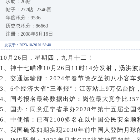
求助：26帖
帖子：277帖 | 2346回
年度积分：9536
历史总积分：86663
注册：2008年5月16日
发表于：2023-10-26 01:38:40
10月26日，星期四
，九月十二！
1、神十七瞄准10月26日11时14分发射，汤洪
2、交通运输部：2024年春节除夕至初八小客车
3、6个经济大省“三季报”：江苏站上9万亿台阶
4、国考报名最终数据出炉：岗位最大竞争比3572
5、国办：同意辽宁省承办2028年第十五届全国
6、
中使馆：已有2100多名在以中国公民安全顺
7、我国确保如期实现2030年前中国人登陆月球