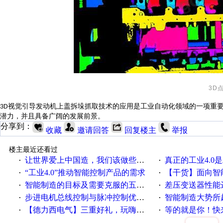
3D
视觉引导发动机上盖拆垛抓取技术的应用是工业自动化领域的一项重
3D
潜力，并且具备广阔的发展前景。
分享到：
收藏
邀请回答
回复楼主
举报
楼主最近还看过
让世界爱上中国造，我们该做些什么
真正的工业4.0是
·
·
“工业4.0”推动智能控制产品的需求
【干货】面向智
·
·
智能制造的目标及需要克服的五个障碍
差压变送器性能达
·
·
步进电机总线控制与脉冲控制优缺点
智能制造大势所趋
·
·
【德力西电气】三重好礼，玩嗨夏日！
等的就是你！快来领
·
·