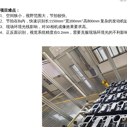
项目
项目难点：
1、
空间狭小，视野范围大，节拍较快
。
2、
节拍在
内，快速识别长
宽
高
复杂的发动机
8s
1150mm*
200mm*
800mm
、
现场环境光线影响，对
相机成像效果要求高
。
3
3D
、
正反面识别，视觉系统精度在
，需要克服现场环境光的不利影
4
0.2mm