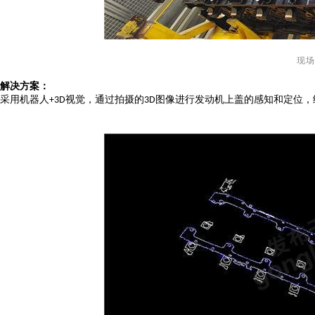
现场
解决方案：
采用机器人
视觉
，
通过
拍摄的
图像进行发动机上盖的感知和定位，
+
3D
3D