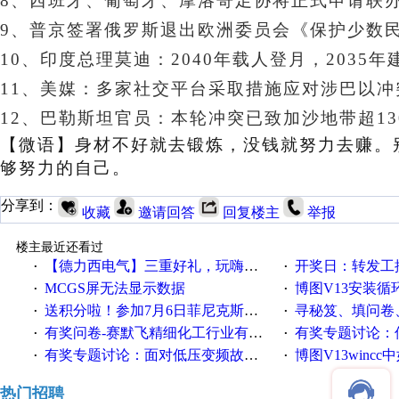
8、西班牙、葡萄牙、摩洛哥足协将正式申请联办
9、普京签署俄罗斯退出欧洲委员会《保护少数
10、印度总理莫迪：2040年载人登月，2035
11、美媒：多家社交平台采取措施应对涉巴以冲突
12、巴勒斯坦官员：本轮冲突已致加沙地带超13
【微语】
身材不好就去锻炼，没钱就努力去赚。
够努力的自己。
分享到：
收藏
邀请回答
回复楼主
举报
楼主最近还看过
【德力西电气】三重好礼，玩嗨夏日！
开奖日：转发工控速派微
·
·
MCGS屏无法显示数据
博图V13安装循环重启
·
·
送积分啦！参加7月6日菲尼克斯在线研讨会即得
寻秘笈、填问卷
·
·
有奖问卷-赛默飞精细化工行业有奖调查来袭！
有奖专题讨论：伺服选择的
·
·
有奖专题讨论：面对低压变频故障，老手是这样解决的！
博图V13wincc中如
·
·
热门招聘