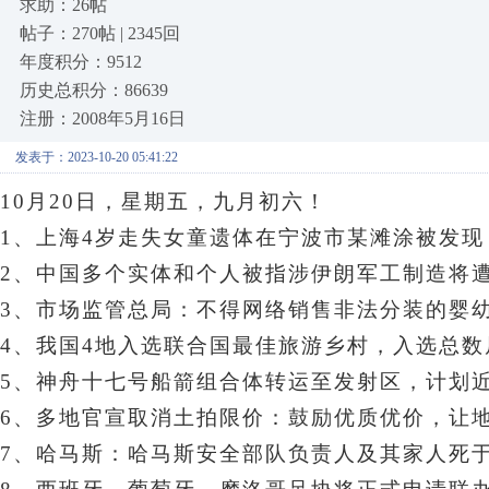
求助：26帖
帖子：270帖 | 2345回
年度积分：9512
历史总积分：86639
注册：2008年5月16日
发表于：2023-10-20 05:41:22
10月20日，星期五
，九月初六！
1、上海4岁走失女童遗体在宁波市某滩涂被发
2、中国多个实体和个人被指涉伊朗军工制造将
3、市场监管总局：不得网络销售非法分装的婴
4、
我国4地入选联合国最佳旅游乡村，入选总数
5、神舟十七号船箭组合体转运至发射区，计划
6、
多地官宣取消土拍限价：鼓励优质优价，让
7、哈马斯：哈马斯安全部队负责人及其家人死