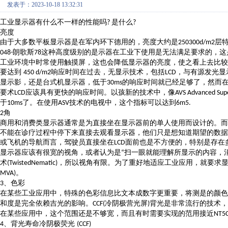
发表于：2023-10-18 13:32:31
工业显示器有什么不一样的性能吗
是什么
?
?
亮度
由于大多数平板显示器是在军内环下德用的，亮度大约是
层
250300d/m2
朗歌斯
这种高度级别的是示器在工业下使用是无法满足要求的，这
048-
78
工业环境中时常使用触摸屏，这也会降低显示器的亮度，使之看上去比较
要达到
响应时间在过去，无显示技术，包括
，与有源发光显
450 d/m2
LCD
显示影，还是台式机显示器，低于
的响应时间就已经足够了，然而
30ms
要术
应该具有更快的响应时间。以孩新的技术中，像
LCD
AVS Advanced Sup
于
了。在使用
技术的电视中，这个指标可以达到
10ms
ASV
6m5.
角
2
商用和消费类显示器通常是为直接坐在显示器前的单人使用而设计的。而
不能在诊疗过程中停下来直接去观看显示器，他们只是想知道期望的数据
或飞机的导航而言，驾驶员直接坐在
面前也是不方便的，特别是存在
LCD
显示器应该有很宽的视角，或者认为是
扫一眼就能理解所显示的内容，
“
术
，所以视角有限。为了重好地适应工业应用，就要求
(TwistedNematic)
。
MVA)
、色彩
3
在某些工业应用中，特殊的色彩信息比文本成数字更重要，将测是的颜色
和度是完全依赖吉光的影响。
冷阴极营光屏
背光是非常流行的技术，
CCF(
)
在某些应用中，这个范围还是不够宽，而且有时需要实现的范用接近
NT5
、背光寿命冷阴极荧光
4
(CCF)