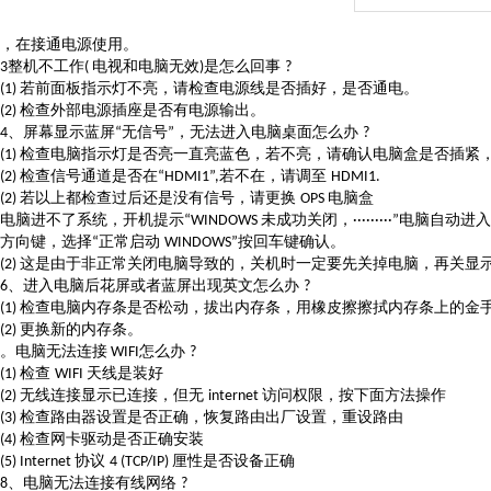
，在接通电源使用。
整机不工作
电视和电脑无效
是怎么回事
3
(
)
?
若前面板指示灯不亮，请检查电源线是否插好，是否通电。
(1)
检查外部电源插座是否有电源输出。
(2)
、屏幕显示蓝屏
无信号
，无法进入电脑桌面怎么办
4
“
”
?
检查电脑指示灯是否亮一直亮蓝色，若不亮，请确认电脑盒是否插紧
(1)
检查信号通道是否在
若不在，请调至
(2)
“HDMI1”,
HDMI1.
若以上都检查过后还是没有信号，请更换
电脑盒
(2)
OPS
电脑进不了系统，开机提示
未成功关闭，
电脑自动进入
“WINDOWS
·········”
方向键，选择
正常启动
按回车键确认。
“
WINDOWS”
这是由于非正常关闭电脑导致的，关机时一定要先关掉电脑，再关显
(2)
、进入电脑后花屏或者蓝屏出现英文怎么办
6
?
检查电脑内存条是否松动，拔出内存条，用橡皮擦擦拭内存条上的金
(1)
更换新的内存条。
(2)
。电脑无法连接
怎么办
WIFI
?
检查
天线是装好
(1)
WIFI
无线连接显示已连接，但无
访问权限，按下面方法操作
(2)
internet
检查路由器设置是否正确，恢复路由出厂设置，重设路由
(3)
检查网卡驱动是否正确安装
(4)
协议
厘性是否设备正确
(5) Internet
4 (TCP/IP)
、电脑无法连接有线网络
8
?