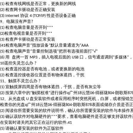
检查有线网线是否正常，更换新的网线
(1)
检查网卡驱动是否正确安装
(2)
协议
性是否设备正确
(3) Internet
4 (TCP/IP)
、电脑没有声音
9
?
检查电脑音量是否开到
(1)
***
检查电视音量是否开到
(2)
***
检查声卡驱动是否正常安装
(3)
检查电脑声音
指放设备
默认音量通道为
(41
“
”
“AAA
检查电脑声音
音量控制选项
把所有选项前面打
(5)
“
”
“√”
用 盘拷一首
，插入电视后面的
口，信号通道调到
多媒体
，
(6)
MP3
USB
“
”
遥控失灵怎么办
10
?
检查遥控器是否有电池，或者更换新的电池
(1)
检查遥控接收器位置是否有物体遮挡，干扰
(2)
、触摸不灵怎么办
11
?
宣触摸屏四周是否有物体遮挡，干扰，是否有灰尘等
(1)
按第六章中的
触摸校准
进行操作
广州
云慧
得丽珑
朗歌斯
(2)
“
”
q
18
06-
804-
87
、从光盘或
盘安装软件或者应用程序时突然死机，白屏，或者报错
12
U
检查你的光盘
广州
云慧
得丽珑
朗歌斯
表面或储存介质是否
q
18
06-
804-
878
阅读你所需要安装的软件说明书，确认你所需要安装的软件与本操作系
(2)
确认该软件对电脑硬件的
要求，查看电脑硬件是否足够支持该软件
(3)
***
在安装时请关闭其它正在运行的软件
.41
请确认要安装的软件为正版软件
(5)