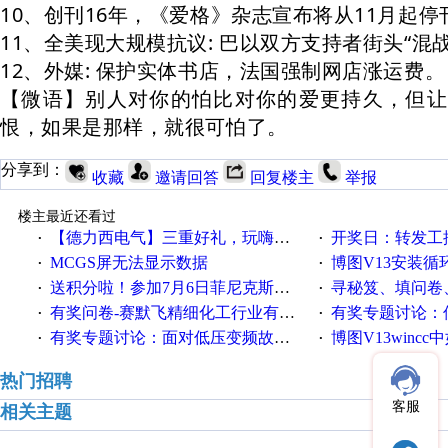
10、创刊16年，《
爱格
》杂志宣布将从11月起停
11、全美现大规模抗议: 巴以双方支持者街头“混
12、外媒: 保护实体书店，法国强制网店涨运费。
【微语】别人对你的怕比对你的爱更持久，但让
恨，如果是那样，就很可怕了。
分享到：
收藏
邀请回答
回复楼主
举报
楼主最近还看过
【德力西电气】三重好礼，玩嗨夏日！
开奖日：转发工控速派微
·
·
MCGS屏无法显示数据
博图V13安装循环重启
·
·
送积分啦！参加7月6日菲尼克斯在线研讨会即得
寻秘笈、填问卷
·
·
有奖问卷-赛默飞精细化工行业有奖调查来袭！
有奖专题讨论：伺服选择的
·
·
有奖专题讨论：面对低压变频故障，老手是这样解决的！
博图V13wincc中如
·
·
热门招聘
客服
相关主题