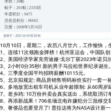
求助：26帖
帖子：261帖 | 2335回
年度积分：9475
历史总积分：86602
注册：2008年5月16日
发表于：2023-10-10 06:29:46
10月10日，星期二，农历八月廿六，工作愉快，
1、连续11次领跑金牌榜！杭州亚运会，中国队创
2、美国经济学家克劳迪娅·戈尔丁获2023年诺贝
3、2小时0分35秒! 新的男子马拉松世界纪录诞生
4、三季度全国平均招聘薪酬10115元。
5、北京拟规定: 商品房销售明码标价实行一套一
6、多地放宽出租车司机从业年龄限制: 从60周岁
7
、老乡鸡: 10万份外卖会真实送出，系统取消
8、再添新战果！706名缅北电诈嫌犯分三批移交
9、奢侈品也要登月了!
普拉达
将为NASA设计新