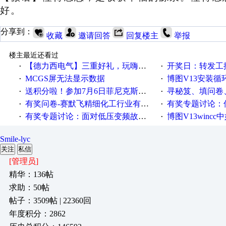
好。
分享到：
收藏
邀请回答
回复楼主
举报
楼主最近还看过
【德力西电气】三重好礼，玩嗨夏日！
开奖日：转发工控速派微
·
·
MCGS屏无法显示数据
博图V13安装循环重启
·
·
送积分啦！参加7月6日菲尼克斯在线研讨会即得
寻秘笈、填问卷
·
·
有奖问卷-赛默飞精细化工行业有奖调查来袭！
有奖专题讨论：伺服选择的
·
·
有奖专题讨论：面对低压变频故障，老手是这样解决的！
博图V13wincc中如
·
·
Smile-lyc
关注
私信
[管理员]
精华：136帖
求助：50帖
帖子：3509帖 | 22360回
年度积分：2862