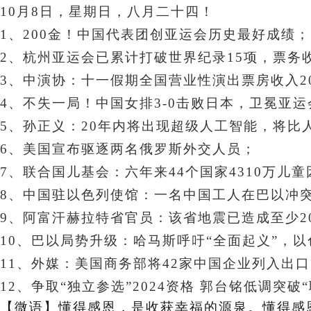
10月8日，星期日
，八月二十四！
1、200金！中国代表团创亚运会历史最好成绩；
2、杭州亚运会已累计打破世界纪录15项，票务收
3、中演协：十一假期全国营业性演出票房收入20.
4、
不失一局！中国女排3-0击败日本，卫冕亚
5、孙正义：20年内将出现超级人工智能，将比
6、
美国宣布驱逐两名俄罗斯外交人员
；
7、联合国儿基会：六年来44个国家4310万儿
8、中国驻以色列使馆：一名中国工人在巴以冲
9、阿富汗赫拉特省官员：该省地震已造成至少20
10、巴以局势升级：哈马斯呼吁“全面起义”，以
11、
外媒：美国商务部将42家中国企业列入出
12、争取“独立参选”2024资格 郭台铭低调突破
【微语】
懂得感恩，是收获幸福的源泉。懂得感