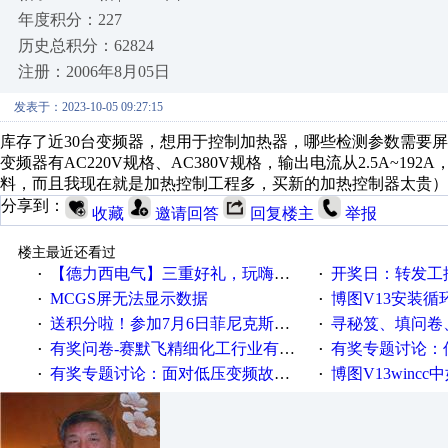
年度积分：227
历史总积分：62824
注册：2006年8月05日
发表于：2023-10-05 09:27:15
库存了近30台变频器，想用于控制加热器，哪些检测参数需要
变频器有AC220V规格、AC380V规格，输出电流从2.5A~
料，而且我现在就是加热控制工程多，买新的加热控制器太贵）
分享到：
收藏
邀请回答
回复楼主
举报
楼主最近还看过
【德力西电气】三重好礼，玩嗨夏日！
开奖日：转发工控速派微
·
·
MCGS屏无法显示数据
博图V13安装循环重启
·
·
送积分啦！参加7月6日菲尼克斯在线研讨会即得
寻秘笈、填问卷
·
·
有奖问卷-赛默飞精细化工行业有奖调查来袭！
有奖专题讨论：伺服选择的
·
·
有奖专题讨论：面对低压变频故障，老手是这样解决的！
博图V13wincc中如
·
·