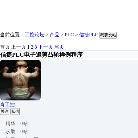
当前位置：
工控论坛
>
产品
>
PLC
>
信捷PLC
我要发帖
首页
上一页
1
2
3
下一页
尾页
信捷PLC电子追剪凸轮样例程序
肖工控
关注
私信
精华：0帖
求助：0帖