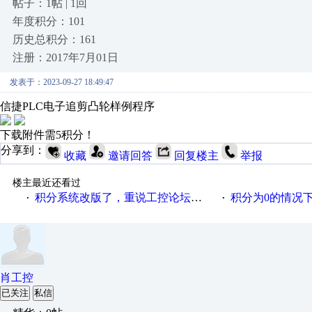
帖子：1帖 | 1回
年度积分：101
历史总积分：161
注册：2017年7月01日
发表于：2023-09-27 18:49:47
信捷PLC电子追剪凸轮样例程序
下载附件需5积分！
分享到：
收藏
邀请回答
回复楼主
举报
楼主最近还看过
积分系统改版了，重说工控论坛积分那点事儿……
积分为0的情况
·
·
肖工控
已关注
私信