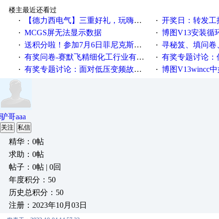
楼主最近还看过
【德力西电气】三重好礼，玩嗨夏日！
开奖日：转发工控速派微
·
·
MCGS屏无法显示数据
博图V13安装循环重启
·
·
送积分啦！参加7月6日菲尼克斯在线研讨会即得
寻秘笈、填问卷
·
·
有奖问卷-赛默飞精细化工行业有奖调查来袭！
有奖专题讨论：伺服选择的
·
·
有奖专题讨论：面对低压变频故障，老手是这样解决的！
博图V13wincc中如
·
·
驴哥aaa
关注
私信
精华：0帖
求助：0帖
帖子：0帖 | 0回
年度积分：50
历史总积分：50
注册：2023年10月03日