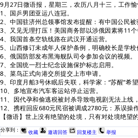
9月27日微语报，星期三，农历八月十三，工作
1、国乒男团亚运八连冠。
2、中国驻济州总领事馆发布提醒：有中国公民被
3、又见无理打压！美国商务部以涉俄因素将11个
4、我国首条空轨线路在武汉开通运营。
5、山西修订未成年人保护条例，明确校长是学校
6、俄国防部发布黑海舰队司令参加会议的视频。
7、全国统一烈士纪念设施保护标志启用。
8、菜鸟正式向港交所提交上市申请。
9、印度月船3号休眠后失联，科学家：“苏醒”希
10、多地宣布汽车客运站停止运营。
11、因代孕和偷逃税被封杀导致电视剧无法上线，
12、携程回应680元民宿被调成2780元：系误
【微语】世上没有绝望的处境，只有对处境绝望
分享到：
收藏
邀请回答
回复楼主
举报