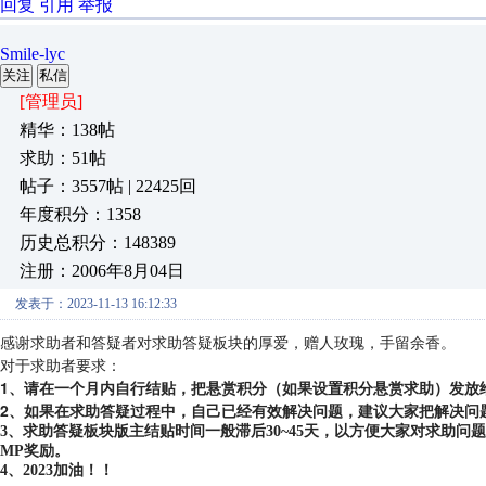
回复
引用
举报
Smile-lyc
关注
私信
[管理员]
精华：138帖
求助：51帖
帖子：3557帖 | 22425回
年度积分：1358
历史总积分：148389
注册：2006年8月04日
发表于：2023-11-13 16:12:33
感谢求助者和答疑者对求助答疑板块的厚爱，赠人玫瑰，手留余香。
对于求助者要求：
1、请在一个月内自行结贴，把悬赏积分（如果设置积分悬赏求助）发放
2、如果在求助答疑过程中，自己已经有效解决问题，建议大家把解决问
3、求助答疑板块版主结贴时间一般滞后30~45天，以方便大家对求助
MP奖励。
4、2023加油！！