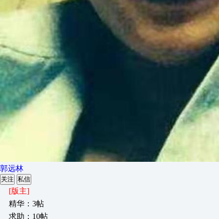
郭远林
关注
私信
[版主]
精华：3帖
求助：10帖