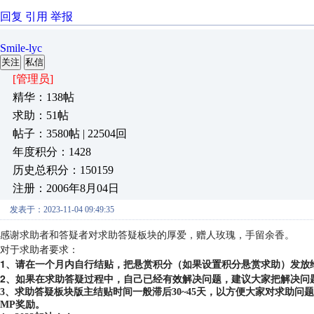
回复
引用
举报
Smile-lyc
关注
私信
[管理员]
精华：138帖
求助：51帖
帖子：3580帖 | 22504回
年度积分：1428
历史总积分：150159
注册：2006年8月04日
发表于：2023-11-04 09:49:35
感谢求助者和答疑者对求助答疑板块的厚爱，赠人玫瑰，手留余香。
对于求助者要求：
1、请在一个月内自行结贴，把悬赏积分（如果设置积分悬赏求助）发放
2、如果在求助答疑过程中，自己已经有效解决问题，建议大家把解决问
3、求助答疑板块版主结贴时间一般滞后30~45天，以方便大家对求助
MP奖励。