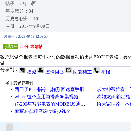
帖子：2帖 | 5回
年度积分：34
历史总积分：101
注册：2017年9月08日
发表于：2023-09-18 12:08:55
求助帖
30分-未结帖
客户想做个报表把每个小时的数据自动输出到EXCLE表格，要求
做
分享到：
收藏
邀请回答
回复楼主
举报
楼主最近还看过
西门子PLC指令与梯形图速查手册
求大神帮忙看一下
·
·
wincc 组态应用与提高66集视频教程
欧姆龙plc输出指示
·
·
s7-200与智能电表的MODBUS通讯验证可行
给大家推荐一本经典的
·
·
编写30点程序该收多少钱？
·