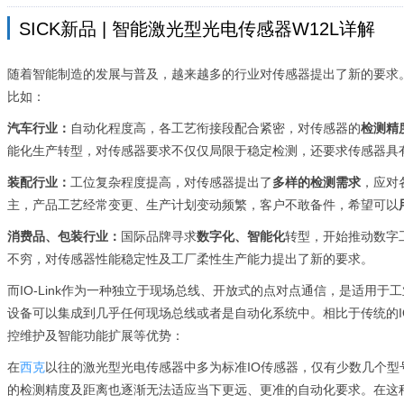
SICK新品 | 智能激光型光电传感器W12L详解
随着智能制造的发展与普及，越来越多的行业对传感器提出了新的要求
比如：
汽车行业：
自动化程度高，各工艺衔接段配合紧密，对传感器的
检测精
能化生产转型，对传感器要求不仅仅局限于稳定检测，还要求传感器具
装配行业：
工位复杂程度提高，对传感器提出了
多样的检测需求
，应对
主，产品工艺经常变更、生产计划变动频繁，客户不敢备件，希望可以
消费品、包装行业：
国际品牌寻求
数字化、智能化
转型，开始推动数字
不穷，对传感器性能稳定性及工厂柔性生产能力提出了新的要求。
而IO-Link作为一种独立于现场总线、开放式的点对点通信，是适用
设备可以集成到几乎任何现场总线或者是自动化系统中。相比于传统的IO
控维护及智能功能扩展等优势：
在
西克
以往的激光型光电传感器中多为标准IO传感器，仅有少数几个型号
的检测精度及距离也逐渐无法适应当下更远、更准的自动化要求。在这