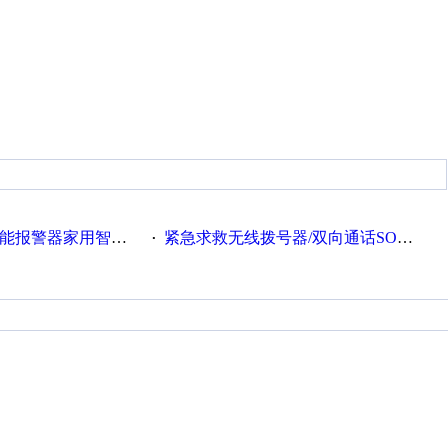
报警器家用智能报警器
紧急求救无线拨号器/双向通话SOS电话/远程商铺报警器/GSM独居老人呼叫器
·