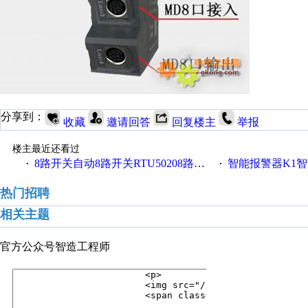
分享到：
收藏
邀请回答
回复楼主
举报
楼主最近还看过
8路开关自动8路开关RTU50208路开关金鸽RTU5021
智能报警器K1智能
·
·
热门招聘
相关主题
官方公众号
智造工程师