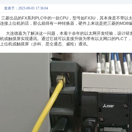
发表于：2023-09-01 17:36:04
三菱出品的FX系列PLC中的一款CPU，型号如FX3U，其本身是不
连接上位机的话，那么就得有一种转换器，硬件上来说是把三菱的MD8
大连德嘉为了解决这一问题，本着十余年的以太网开发经验，设计研发了一
机或触摸屏实现通讯。通过它就可以直接升级为带有以太网口的PLC了，
上位机或触摸屏（步科、昆仑通态、威纶）通讯。