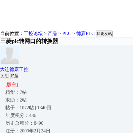
当前位置：
工控论坛
>
产品
>
PLC
>
德嘉PLC
我要发帖
三菱plc转网口的转换器
大连德嘉工控
关注
私信
[版主]
精华：7帖
求助：2帖
帖子：1072帖 | 1340回
年度积分：436
历史总积分：8496
注册：2009年2月24日