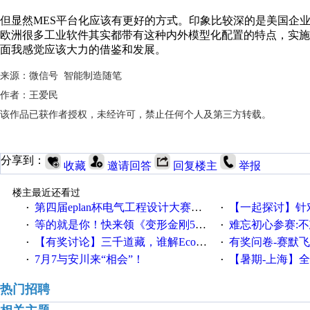
但显然MES平台化应该有更好的方式。印象比较深的是美国企
欧洲很多工业软件其实都带有这种内外模型化配置的特点，实
面我感觉应该大力的借鉴和发展。
来源：微信号 智能制造随笔
作者：王爱民
该作品已获作者授权，未经许可，禁止任何个人及第三方转载。
分享到：
收藏
邀请回答
回复楼主
举报
楼主最近还看过
第四届eplan杯电气工程设计大赛报名啦！！！
【一起探讨】针对机床业的伺服
·
·
等的就是你！快来领《变形金刚5》观影券
难忘初心参赛:
·
·
【有奖讨论】三千道藏，谁解EcoStruxureMA领域之谜？
有奖问卷-赛默飞精细
·
·
7月7与安川来“相会”！
【暑期-上海】全国工业4.
·
·
热门招聘