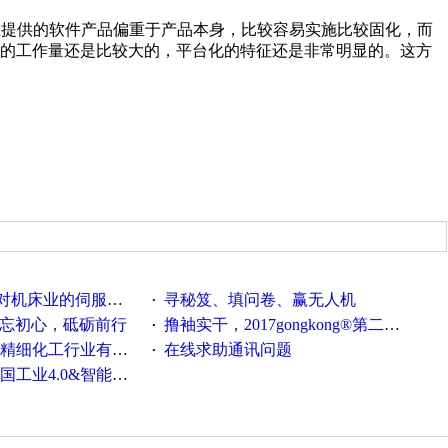
业提供的软件产品偏重于产品本身，比较容易实施比较固化，而
施的工作量还是比较大的，平台化的特征还是非常明显的。这方
系统发展，您的期望是什么？
寻秘笈、填问卷、赢无人机
·
不忘初心，砥砺前行
撸袖实干，2017gongkong®第二届智造工程师节正式起航！
·
化工行业有奖调查来袭！
在线求助通讯问题
·
0&智能制造高级培训班通知！