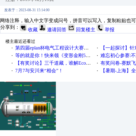
发表于：2023-08-31 15:14:00
网络注释，输入中文字变成问号，拼音可以写入，复制粘贴也可
分享到：
收藏
邀请回答
回复楼主
举报
楼主最近还看过
第四届eplan杯电气工程设计大赛报名啦！！！
【一起探讨】针对机床业的伺服
·
·
等的就是你！快来领《变形金刚5》观影券
难忘初心参赛:
·
·
【有奖讨论】三千道藏，谁解EcoStruxureMA领域之谜？
有奖问卷-赛默飞精细
·
·
7月7与安川来“相会”！
【暑期-上海】全国工业4.
·
·