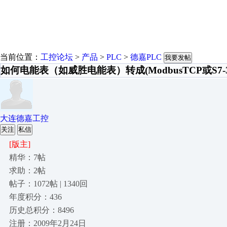
当前位置：
工控论坛
>
产品
>
PLC
>
德嘉PLC
我要发帖
如何电能表（如威胜电能表）转成(ModbusTCP或S7-30
大连德嘉工控
关注
私信
[版主]
精华：7帖
求助：2帖
帖子：1072帖 | 1340回
年度积分：436
历史总积分：8496
注册：2009年2月24日