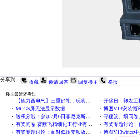
分享到：
收藏
邀请回答
回复楼主
举报
楼主最近还看过
【德力西电气】三重好礼，玩嗨夏日！
开奖日：转发工控速派微
·
·
MCGS屏无法显示数据
博图V13安装循环重启
·
·
送积分啦！参加7月6日菲尼克斯在线研讨会即得
寻秘笈、填问卷
·
·
有奖问卷-赛默飞精细化工行业有奖调查来袭！
有奖专题讨论：伺服选择的
·
·
有奖专题讨论：面对低压变频故障，老手是这样解决的！
博图V13wincc中如
·
·