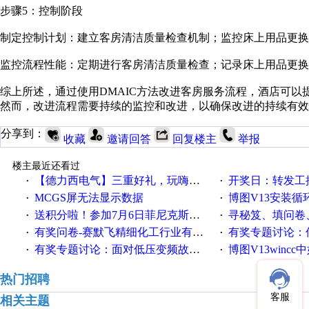
步骤5：控制阶段
制定控制计划：建立客房清洁质量检查机制；监控床上用品更换
监控流程性能：定期进行客房清洁质量检查；记录床上用品更换
综上所述，通过使用DMAIC方法改进客房服务流程，酒店可
然而，改进流程需要持续的监控和改进，以确保改进的持续有效
分享到：
收藏
邀请回答
回复楼主
举报
楼主最近还看过
【德力西电气】三重好礼，玩嗨夏日！
开奖日：转发工控速派微
·
·
MCGS屏无法显示数据
博图V13安装循环重启
·
·
送积分啦！参加7月6日菲尼克斯在线研讨会即得
寻秘笈、填问卷
·
·
有奖问卷-赛默飞精细化工行业有奖调查来袭！
有奖专题讨论：伺服选择的
·
·
有奖专题讨论：面对低压变频故障，老手是这样解决的！
博图V13wincc中如
·
·
热门招聘
客服
相关主题