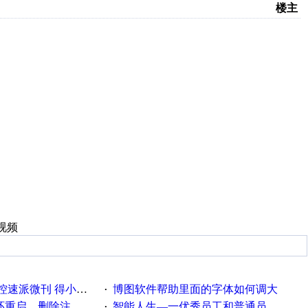
楼主
视频
刊 得小米手环 中奖通知
博图软件帮助里面的字体如何调大
·
，删除注册表信息没有用
智能人生—一优秀员工和普通员工差别，精辟到位！
·