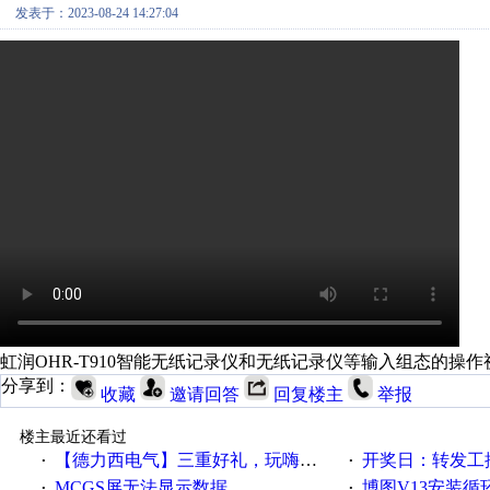
发表于：2023-08-24 14:27:04
虹润OHR-T910智能无纸记录仪和无纸记录仪等输入组态的操作
分享到：
收藏
邀请回答
回复楼主
举报
楼主最近还看过
【德力西电气】三重好礼，玩嗨夏日！
开奖日：转发工控速派微
·
·
MCGS屏无法显示数据
博图V13安装循环重启
·
·