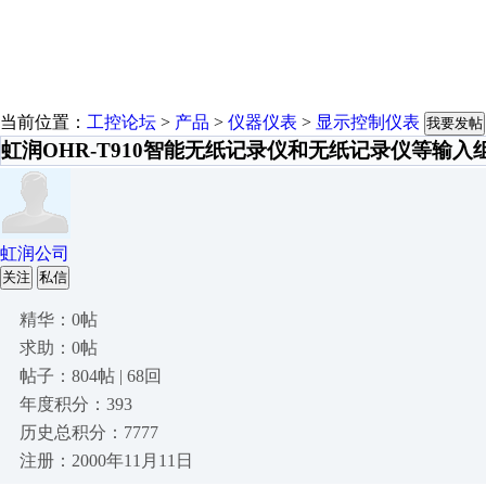
当前位置：
工控论坛
>
产品
>
仪器仪表
>
显示控制仪表
我要发帖
虹润OHR-T910智能无纸记录仪和无纸记录仪等输
虹润公司
关注
私信
精华：0帖
求助：0帖
帖子：804帖 | 68回
年度积分：393
历史总积分：7777
注册：2000年11月11日