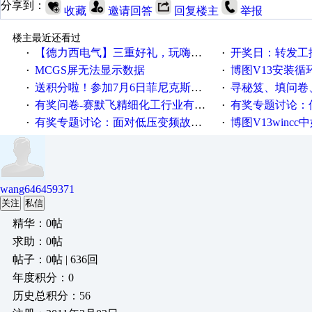
分享到：
收藏
邀请回答
回复楼主
举报
楼主最近还看过
【德力西电气】三重好礼，玩嗨夏日！
开奖日：转发工控速派微
·
·
MCGS屏无法显示数据
博图V13安装循环重启
·
·
送积分啦！参加7月6日菲尼克斯在线研讨会即得
寻秘笈、填问卷
·
·
有奖问卷-赛默飞精细化工行业有奖调查来袭！
有奖专题讨论：伺服选择的
·
·
有奖专题讨论：面对低压变频故障，老手是这样解决的！
博图V13wincc中如
·
·
wang646459371
关注
私信
精华：0帖
求助：0帖
帖子：0帖 | 636回
年度积分：0
历史总积分：56