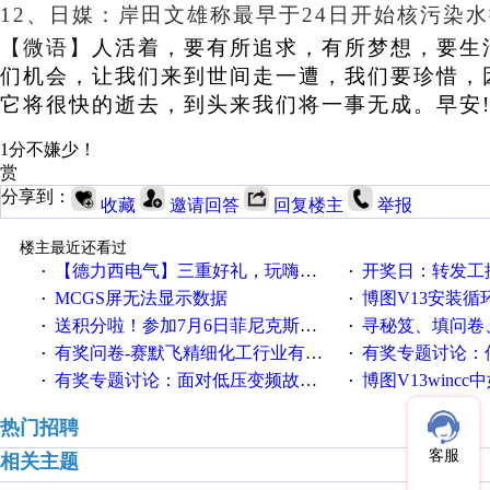
12、
日媒：岸田文雄称最早于24日开始核污染
【微语】
人活着，要有所追求，有所梦想，要生
们机会，让我们来到世间走一遭，我们要珍惜，
它将很快的逝去，到头来我们将一事无成。早安
1分不嫌少！
赏
分享到：
收藏
邀请回答
回复楼主
举报
楼主最近还看过
【德力西电气】三重好礼，玩嗨夏日！
开奖日：转发工控速派微
·
·
MCGS屏无法显示数据
博图V13安装循环重启
·
·
送积分啦！参加7月6日菲尼克斯在线研讨会即得
寻秘笈、填问卷
·
·
有奖问卷-赛默飞精细化工行业有奖调查来袭！
有奖专题讨论：伺服选择的
·
·
有奖专题讨论：面对低压变频故障，老手是这样解决的！
博图V13wincc中如
·
·
热门招聘
客服
相关主题