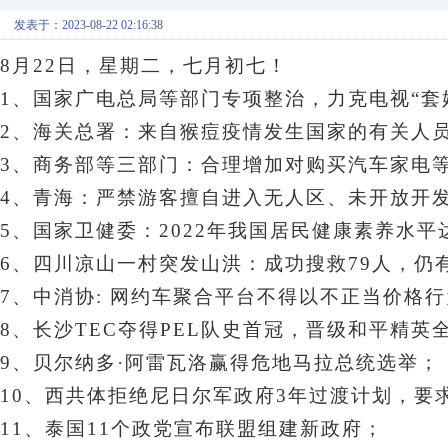
发表于：2023-08-22 02:16:38
8月22日，星期二
，七月初七！
1、国家广电总局等部门专项整治，力克电视“套
2、海关总署：来自猴痘疫情发生国家的有关人
3、
商务部等三部门：合理增加对购买汽车家电
4、青海：严禁游客擅自进入无人区、未开放开
5、国家卫健委：2022年我国居民健康素养水平达
6、四川凉山一村突发山洪：成功搜救79人，仍
7、中消协: 网约车聚合平台不得以不正当价格
8、长沙TEC夺得PEL队史首冠，晋级和平精英
9、贝尔纳多·阿雷瓦洛赢得危地马拉总统选举；
10、西共体拒绝尼日尔军政府3年过渡计划，要
11、泰国11个政党宣布联盟组建新政府；