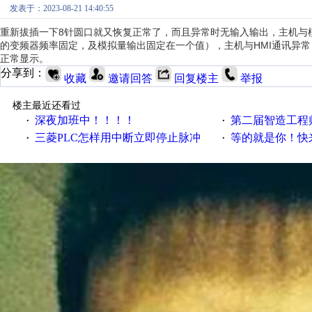
发表于：2023-08-21 14:40:55
重新拔插一下8针圆口就又恢复正常了，而且异常时无输入输出，主机与模
的变频器频率固定，及模拟量输出固定在一个值），主机与HMI通讯异常，
正常显示。
分享到：
收藏
邀请回答
回复楼主
举报
楼主最近还看过
深夜加班中！！！！
第二届智造工程师节投
·
·
三菱PLC怎样用中断立即停止脉冲
等的就是你！快来领
·
·