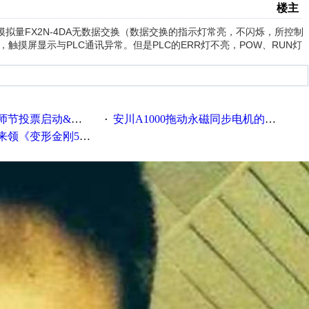
楼主
拟量FX2N-4DA无数据交换（数据交换的指示灯常亮，不闪烁，所控制
触摸屏显示与PLC通讯异常。但是PLC的ERR灯不亮，POW、RUN灯
票启动&周周有礼！
安川A1000拖动永磁同步电机的系列参数
·
《变形金刚5》观影券