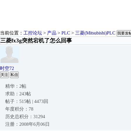
当前位置：
工控论坛
>
产品
>
PLC
>
三菱(Mitsubishi)PLC
我要发
三菱fx3g突然宕机了怎么回事
时空72
关注
私信
精华：2帖
求助：243帖
帖子：515帖 | 4473回
年度积分：78
历史总积分：31294
注册：2008年6月06日