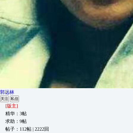
郭远林
关注
私信
[版主]
精华：3帖
求助：9帖
帖子：112帖 | 2222回