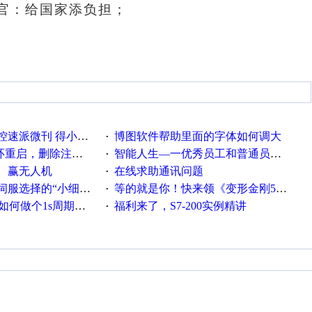
官：
给国家添负担
；
。
刊 得小米手环 中奖通知
博图软件帮助里面的字体如何调大
·
，删除注册表信息没有用
智能人生—一优秀员工和普通员工差别，精辟到位！
·
、赢无人机
在线求助通讯问题
·
“小细节大学问”奖励公告
等的就是你！快来领《变形金刚5》观影券
·
何做个1s周期循环的脚本
福利来了，S7-200实例精讲
·