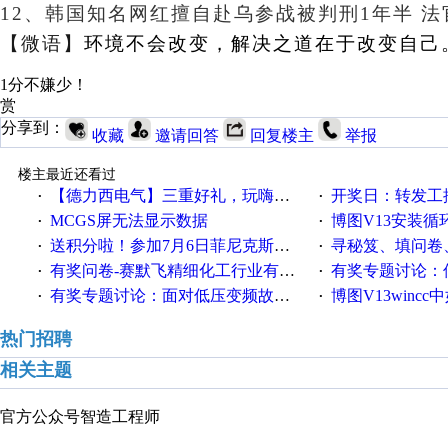
12、
韩国知名网红擅自赴乌参战被判刑1年半 法
【微语】
环境不会改变，解决之道在于改变自己
1分不嫌少！
赏
分享到：
收藏
邀请回答
回复楼主
举报
楼主最近还看过
【德力西电气】三重好礼，玩嗨夏日！
开奖日：转发工控速派微
·
·
MCGS屏无法显示数据
博图V13安装循环重启
·
·
送积分啦！参加7月6日菲尼克斯在线研讨会即得
寻秘笈、填问卷
·
·
有奖问卷-赛默飞精细化工行业有奖调查来袭！
有奖专题讨论：伺服选择的
·
·
有奖专题讨论：面对低压变频故障，老手是这样解决的！
博图V13wincc中如
·
·
热门招聘
相关主题
官方公众号
智造工程师