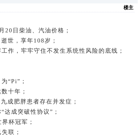
楼主
月20日柴油、汽油价格；
逝世，享年108岁；
解工作，牢牢守住不发生系统性风险的底线
；
；
“Pi”；
续数十年；
，近九成肥胖患者存在并发症；
“达成突破性协议”；
世界杯冠军；
已失联；