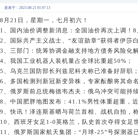
发表于：2023-08-21 01:07:13
8月21日，星期一
，七月初六！
1、国内油价调整新消息：全国油价再次上调！8
2、国际共产主义战士、“友谊勋章”获得者伊莎白
3、
三部门：统筹协调金融支持地方债务风险化
4、我国工业机器人装机量占全球比重超50%；
5、乌克兰国防部长列兹尼科夫称已准备好辞职
6、多国检测到新冠新变异株，专家酝酿将其命名为
7、俄罗斯前总统梅德韦杰夫：俄乌冲突可能持
8、中国肥胖地图发布：41.1%男性体重超重
9、快讯！泽连斯基晒与荷兰首相、战机自拍，称
10、西班牙女足1-0英格兰，队史首次夺得女足
11、俄罗斯国家航天集团：“月球-25”号探测器