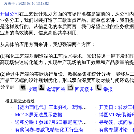
发表于：2023-08-16 13:18:02
开目公司
在工艺设计规划方面的市场排名都是靠前的，从公司内部
业务分工，我们封装打造了三款重点产品。简单点来讲，我们
是这样践行的。从信息化的本质而言，我们希望企业的业务数
业务的高效协同、信息高度共享利用。
从具体的应用方面来讲，我想强调两个方面：
(1)强化工艺端对制造端的工艺技术要求、知识传递一键下发
高现场快速转化能力，实现生产现场的加工效率和产品质量的提
(2)通过生产端的实际执行反馈、数据采集和统计分析，能够
产品工艺端的设计规划优化，形成双向深度互动对接与闭环迭代
分享到：
收藏
邀请回答
回复楼主
举报
楼主最近还看过
【德力西电气】三重好礼，玩嗨夏日！
开奖日：转发工控速派微
·
·
MCGS屏无法显示数据
博图V13安装循环重启
·
·
送积分啦！参加7月6日菲尼克斯在线研讨会即得
寻秘笈、填问卷
·
·
有奖问卷-赛默飞精细化工行业有奖调查来袭！
有奖专题讨论：伺服选择的
·
·