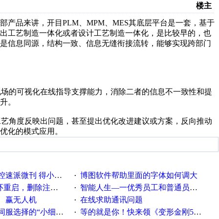
楼主
产品来讲，开目PLM、MPM、MES其底层平台是一套，基于
提出工艺制造一体化或者设计工艺制造一体化，是比较早的，也
据是信息同源，结构一致、信息无缝衔接流转，能够实现跨部门
和现场的可视化在线指导支撑能力，消除二者的信息不一致性和提
升。
从工艺角度反映出问题，甚至提出优化改进建议或方案，反向推动
优化的模式应用。
刊 得小米手环 中奖通知
博图软件帮助里面的字体如何调大
·
，删除注册表信息没有用
智能人生—一优秀员工和普通员工差别，精辟到位！
·
、赢无人机
在线求助通讯问题
·
“小细节大学问”奖励公告
等的就是你！快来领《变形金刚5》观影券
·