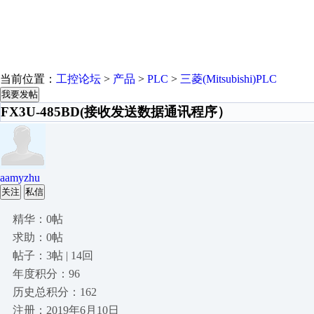
当前位置：
工控论坛
>
产品
>
PLC
>
三菱(Mitsubishi)PLC
我要发帖
FX3U-485BD(接收发送数据通讯程序）
aamyzhu
关注
私信
精华：0帖
求助：0帖
帖子：3帖 | 14回
年度积分：96
历史总积分：162
注册：2019年6月10日