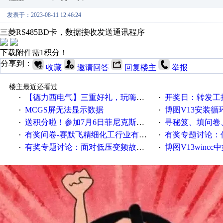
发表于：2023-08-11 12:46:24
三菱RS485BD卡，数据接收发送通讯程序
下载附件需1积分！
分享到：
收藏
邀请回答
回复楼主
举报
楼主最近还看过
【德力西电气】三重好礼，玩嗨夏日！
开奖日：转发工控速派微
·
·
MCGS屏无法显示数据
博图V13安装循环重启
·
·
送积分啦！参加7月6日菲尼克斯在线研讨会即得
寻秘笈、填问卷
·
·
有奖问卷-赛默飞精细化工行业有奖调查来袭！
有奖专题讨论：伺服选择的
·
·
有奖专题讨论：面对低压变频故障，老手是这样解决的！
博图V13wincc中如
·
·