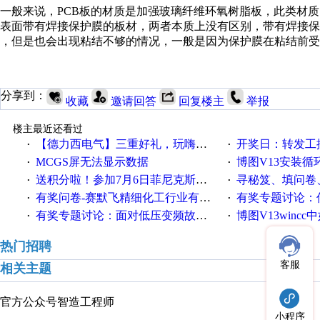
一般来说，PCB板的材质是加强玻璃纤维环氧树脂板，此类材质
表面带有焊接保护膜的板材，两者本质上没有区别，带有焊接保
，但是也会出现粘结不够的情况，一般是因为保护膜在粘结前受
分享到：
收藏
邀请回答
回复楼主
举报
楼主最近还看过
【德力西电气】三重好礼，玩嗨夏日！
开奖日：转发工控速派微
·
·
MCGS屏无法显示数据
博图V13安装循环重启
·
·
送积分啦！参加7月6日菲尼克斯在线研讨会即得
寻秘笈、填问卷
·
·
有奖问卷-赛默飞精细化工行业有奖调查来袭！
有奖专题讨论：伺服选择的
·
·
有奖专题讨论：面对低压变频故障，老手是这样解决的！
博图V13wincc中如
·
·
热门招聘
客服
相关主题
官方公众号
智造工程师
小程序