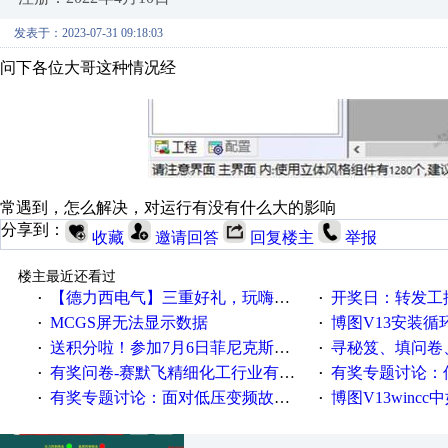
发表于：2023-07-31 09:18:03
问下各位大哥这种情况经
常遇到，怎么解决，对运行有没有什么大的影响
分享到：
收藏
邀请回答
回复楼主
举报
楼主最近还看过
【德力西电气】三重好礼，玩嗨夏日！
开奖日：转发工控速派微
·
·
MCGS屏无法显示数据
博图V13安装循环重启
·
·
送积分啦！参加7月6日菲尼克斯在线研讨会即得
寻秘笈、填问卷
·
·
有奖问卷-赛默飞精细化工行业有奖调查来袭！
有奖专题讨论：伺服选择的
·
·
有奖专题讨论：面对低压变频故障，老手是这样解决的！
博图V13wincc中如
·
·