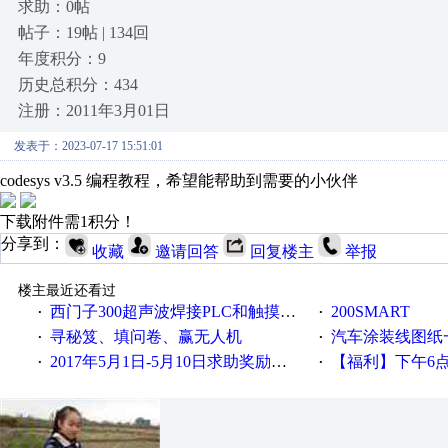
求助：0帖
帖子：19帖 | 134回
年度积分：9
历史总积分：434
注册：2011年3月01日
发表于：2023-07-17 15:51:01
codesys v3.5 编程教程，希望能帮助到需要的小伙伴
下载附件需1积分！
分享到：
收藏
邀请回答
回复楼主
举报
楼主最近还看过
西门子300超声波焊接PLC和触摸屏程序
200SMART
·
·
寻秘笈、填问卷、赢无人机
汽车涂装线图纸
·
·
2017年5月1日-5月10日求助奖励发放公告
【福利】下午6点论坛大调
·
·