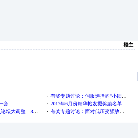
楼主
有奖专题讨论：伺服选择的“小细节大学问”奖励公告
·
一套
2017年6月份精华帖发掘奖励名单
·
整，8点服务器内存升级
有奖专题讨论：面对低压变频故障，老手是这样解决的！
·