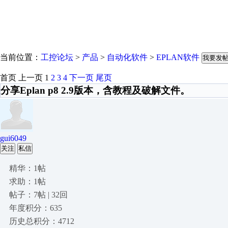
当前位置：
工控论坛
>
产品
>
自动化软件
>
EPLAN软件
我要发
首页
上一页
1
2
3
4
下一页
尾页
分享Eplan p8 2.9版本，含教程及破解文件。
gui6049
关注
私信
精华：1帖
求助：1帖
帖子：7帖 | 32回
年度积分：635
历史总积分：4712