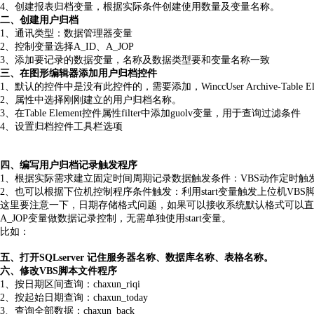
4
、创建报表归档变量，根据实际条件创建使用数量及变量名称。
二、创建用户归档
1
、通讯类型：数据管理器变量
2
、控制变量选择A_ID
、A_JOP
3
、添加要记录的数据变量，名称及数据类型要和变量名称一致
三、在图形编辑器添加用户归档控件
1
、默认的控件中是没有此控件的，需要添加，WinccUser Archive-Table Ele
2
、属性中选择刚刚建立的用户归档名称。
3
、在Table Element
控件属性filter中添加
guolv
变量，用于查询过滤条件
4
、设置归档控件工具栏选项
四、编写用户归档记录触发程序
1
、根据实际需求建立固定时间周期记录数据触发条件：VBS
动作定时触
2
、也可以根据下位机控制程序条件触发：利用start
变量触发上位机VBS
这里要注意一下，日期存储格式问题，如果可以接收系统默认格式可以直
A_JOP
变量做数据记录控制，无需单独使用start变量。
比如：
五、打开SQLserver
记住服务器名称、数据库名称、表格名称。
六、修改VBS
脚本文件程序
1
、按日期区间查询：chaxun_riqi
2
、按起始日期查询：chaxun_today
3
、查询全部数据：chaxun_back