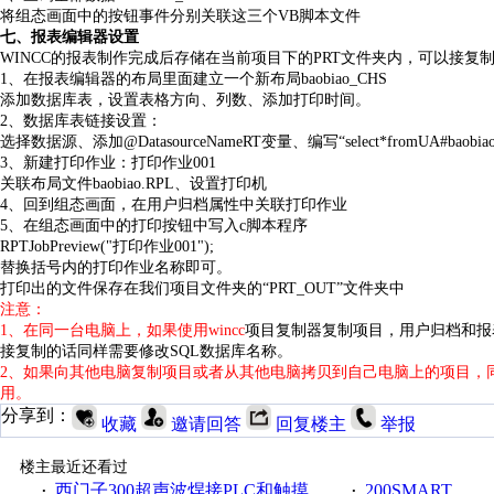
将组态画面中的按钮事件分别关联这三个VB
脚本文件
七、报表编辑器设置
WINCC
的报表制作完成后存储在当前项目下的PRT
文件夹内，可以接复
1
、在报表编辑器的布局里面建立一个新布局baobiao_CHS
添加数据库表，设置表格方向、列数、添加打印时间。
2
、数据库表链接设置：
选择数据源、添加@DatasourceNameRT
变量、编写“select*fromUA#b
3
、新建打印作业：打印作业001
关联布局文件baobiao.RPL
、设置打印机
4
、回到组态画面，在用户归档属性中关联打印作业
5
、在组态画面中的打印按钮中写入c
脚本程序
RPTJobPreview("
打印作业001");
替换括号内的打印作业名称即可。
打印出的文件保存在我们项目文件夹的“PRT_OUT
”文件夹中
注意：
1
、在同一台电脑上，如果使用wincc
项目复制器复制项目，用户归档和报
接复制的话同样需要修改SQL数据库名称。
2
、如果向其他电脑复制项目或者从其他电脑拷贝到自己电脑上的项目，
用。
分享到：
收藏
邀请回答
回复楼主
举报
楼主最近还看过
西门子300超声波焊接PLC和触摸屏程序
200SMART
·
·