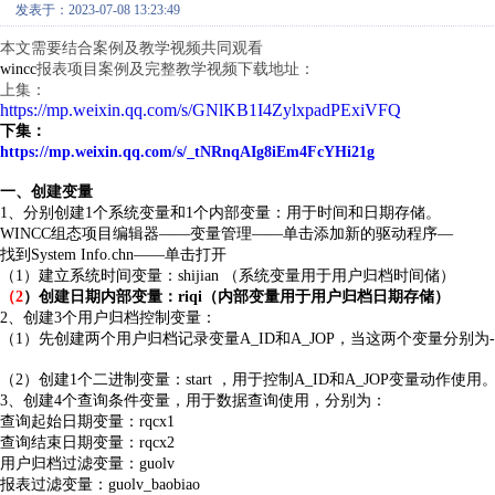
发表于：2023-07-08 13:23:49
本文需要结合案例及教学视频共同观看
wincc
报表项目案例及完整教学视频下载地址：
上集：
https://mp.weixin.qq.com/s/GNlKB1I4ZylxpadPExiVFQ
下集：
https://mp.weixin.qq.com/s/_tNRnqAIg8iEm4FcYHi21g
一、创建变量
1
、分别创建1
个系统变量和1个内部变量：用于时间和日期存储。
WINCC
组态项目编辑器——变量管理——单击添加新的驱动程序—
找到System Info.chn
——单击打开
（1
）建立系统时间变量：shijian （系统变量用于用户归档时间储）
（2
）创建日期内部变量：riqi（内部变量用于用户归档日期存储）
2
、创建3
个用户归档控制变量：
（1
）先创建两个用户归档记录变量A_ID和A_JOP，当这两个变量分别为
（2
）创建1个二进制变量：start ，用于控制A_ID和A_JOP变量动作使用
3
、创建4
个查询条件变量，用于数据查询使用，分别为：
查询起始日期变量：rqcx1
查询结束日期变量：rqcx2
用户归档过滤变量：guolv
报表过滤变量：guolv_baobiao