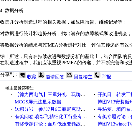
4. 数据分析
收集并分析制造过程的相关数据，如故障报告、维修记录等；
对数据进行统计和趋势分析，找出潜在的故障模式和改进机会；
将数据分析的结果与PFMEA分析进行对比，评估其传递的有效
综上所述，只有在持续改进和数据分析的基础上，结合团队的反
在制造过程中，我们应该重视PFMEA的传递，并不断完善和
分享到：
收藏
邀请回答
回复楼主
举报
楼主最近还看过
【德力西电气】三重好礼，玩嗨夏日！
开奖日：转发工控速派微
·
·
MCGS屏无法显示数据
博图V13安装循环重启
·
·
送积分啦！参加7月6日菲尼克斯在线研讨会即得
寻秘笈、填问卷
·
·
有奖问卷-赛默飞精细化工行业有奖调查来袭！
有奖专题讨论：伺服选择的
·
·
有奖专题讨论：面对低压变频故障，老手是这样解决的！
博图V13wincc中如
·
·