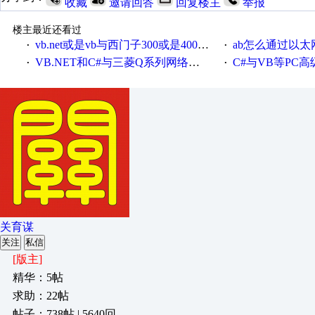
收藏
邀请回答
回复楼主
举报
楼主最近还看过
vb.net或是vb与西门子300或是400plc通信怎么想编写呀！
ab怎么通过以太网跟
·
·
VB.NET和C#与三菱Q系列网络通讯的源代码
C#与VB等PC高级语言与S7
·
·
关育谋
关注
私信
[版主]
精华：5帖
求助：22帖
帖子：738帖 | 5640回