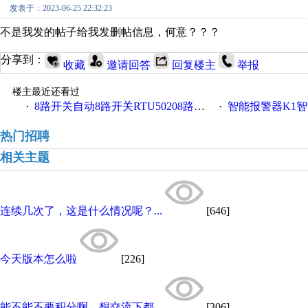
发表于：2023-06-25 22:32:23
不是我发的帖子给我发删帖信息，何意？？？
分享到：
收藏
邀请回答
回复楼主
举报
楼主最近还看过
8路开关自动8路开关RTU50208路开关金鸽RTU5021
智能报警器K1智能
·
·
热门招聘
相关主题
连续几次了，这是什么情况呢？...
[646]
今天版本怎么啦
[226]
能不能不要积分啊，想交流下都...
[306]